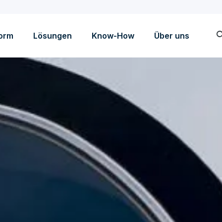
sea
form
Lösungen
Know-How
Über uns